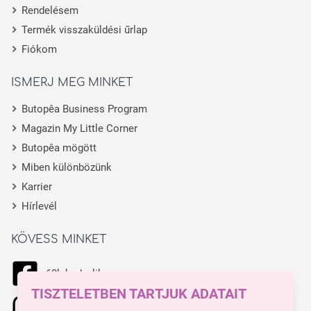
Rendelésem
Termék visszaküldési űrlap
Fiókom
ISMERJ MEG MINKET
Butopêa Business Program
Magazin My Little Corner
Butopêa mögött
Miben különbözünk
Karrier
Hírlevél
KÖVESS MINKET
68k kedvelik
TISZTELETBEN TARTJUK ADATAIT
11.1k kedvelik