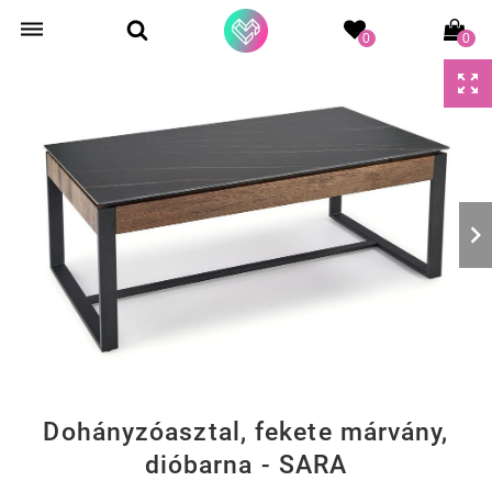
0
0
Dohányzóasztal, fekete márvány,
dióbarna - SARA