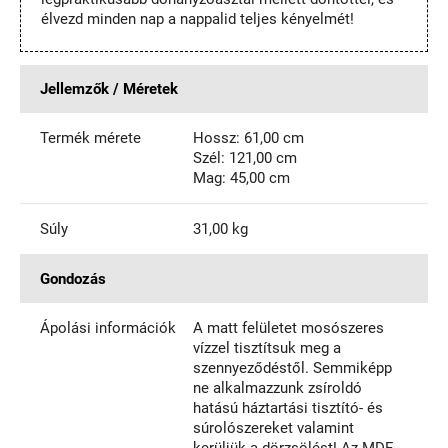
élvezd minden nap a nappalid teljes kényelmét!
Jellemzők / Méretek
Termék mérete
Hossz: 61,00 cm
Szél: 121,00 cm
Mag: 45,00 cm
Súly
31,00 kg
Gondozás
Ápolási információk
A matt felületet mosószeres
vízzel tisztítsuk meg a
szennyeződéstől. Semmiképp
ne alkalmazzunk zsíroldó
hatású háztartási tisztító- és
súrolószereket valamint
kerüljük a dörzsölést! Az MDF