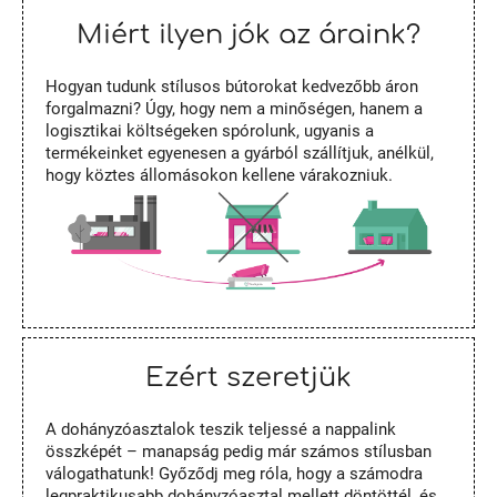
Miért ilyen jók az áraink?
Hogyan tudunk stílusos bútorokat kedvezőbb áron
forgalmazni? Úgy, hogy nem a minőségen, hanem a
logisztikai költségeken spórolunk, ugyanis a
termékeinket egyenesen a gyárból szállítjuk, anélkül,
hogy köztes állomásokon kellene várakozniuk.
Ezért szeretjük
A dohányzóasztalok teszik teljessé a nappalink
összképét – manapság pedig már számos stílusban
válogathatunk! Győződj meg róla, hogy a számodra
legpraktikusabb dohányzóasztal mellett döntöttél, és