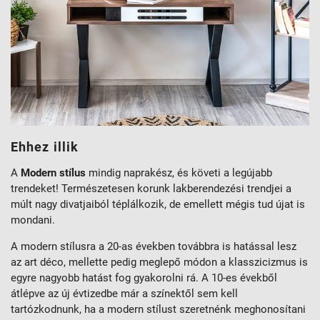
Ehhez illik
A
Modern stílus
mindig naprakész, és követi a legújabb
trendeket! Természetesen korunk lakberendezési trendjei a
múlt nagy divatjaiból téplálkozik, de emellett mégis tud újat is
mondani.
A modern stílusra a 20-as években továbbra is hatással lesz
az art déco, mellette pedig meglepő módon a klasszicizmus is
egyre nagyobb hatást fog gyakorolni rá. A 10-es évekből
átlépve az új évtizedbe már a színektől sem kell
tartózkodnunk, ha a modern stílust szeretnénk meghonosítani