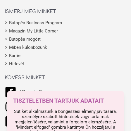
ISMERJ MEG MINKET
Butopêa Business Program
Magazin My Little Corner
Butopêa mögött
Miben különbözünk
Karrier
Hírlevél
KÖVESS MINKET
68k kedvelik
TISZTELETBEN TARTJUK ADATAIT
11.1k kedvelik
Sütiket alkalmazunk a böngészési élmény javítására,
személyre szabott hirdetések vagy tartalmak
444 kedvelik
megjelenítésére, valamint a forgalom elemzésére. A
"Mindent elfogad" gombra kattintva Ön hozzájárul a