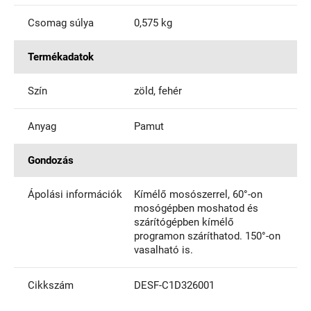
Csomag súlya
0,575 kg
Termékadatok
Szín
zöld, fehér
Anyag
Pamut
Gondozás
Ápolási információk
Kímélő mosószerrel, 60°-on
mosógépben moshatod és
szárítógépben kímélő
programon száríthatod. 150°-on
vasalható is.
Cikkszám
DESF-C1D326001