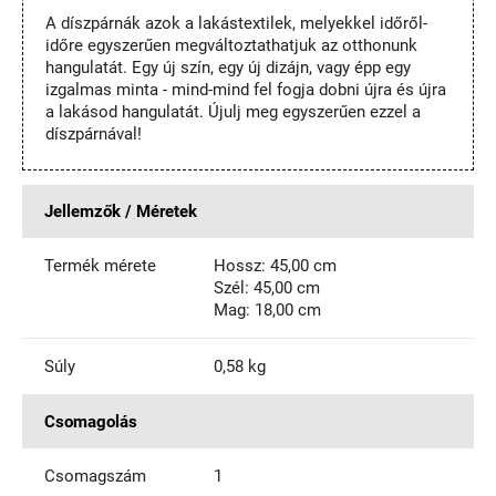
A díszpárnák azok a lakástextilek, melyekkel időről-
időre egyszerűen megváltoztathatjuk az otthonunk
hangulatát. Egy új szín, egy új dizájn, vagy épp egy
izgalmas minta - mind-mind fel fogja dobni újra és újra
a lakásod hangulatát. Újulj meg egyszerűen ezzel a
díszpárnával!
Jellemzők / Méretek
Termék mérete
Hossz: 45,00 cm
Szél: 45,00 cm
Mag: 18,00 cm
Súly
0,58 kg
Csomagolás
Csomagszám
1