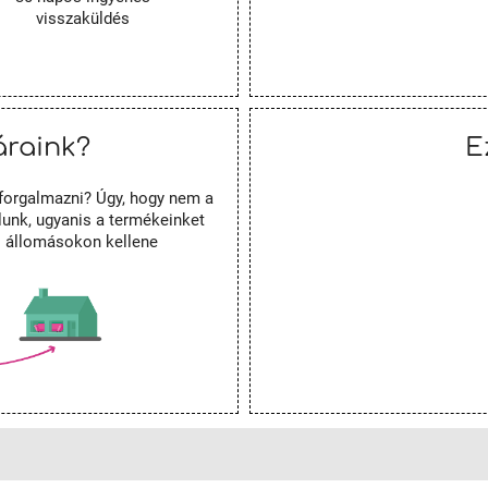
visszaküldés
áraink?
E
forgalmazni? Úgy, hogy nem a
unk, ugyanis a termékeinket
es állomásokon kellene