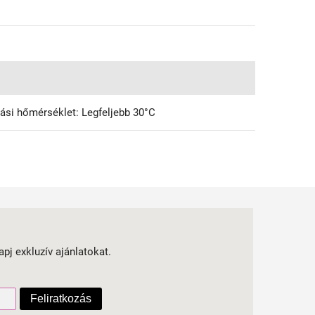
ási hőmérséklet: Legfeljebb 30°C
apj exkluzív ajánlatokat.
Feliratkozás