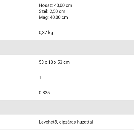
Hossz: 40,00 cm
Szél: 2,50 cm
Mag: 40,00 cm
0,37 kg
53 x 10 x 53 cm
1
0.825
Levehető, cipzáras huzattal