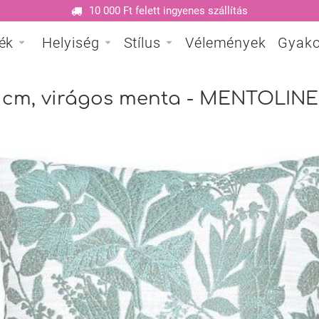
10 000 Ft felett ingyenes szállítás
ék
Helyiség
Stílus
Vélemények
Gyako
0 cm, virágos menta - MENTOLINE