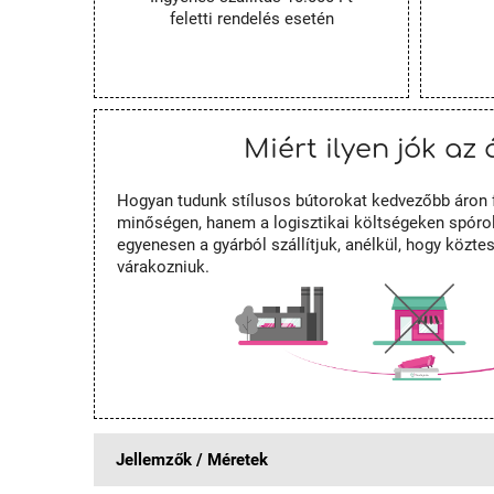
feletti rendelés esetén
Miért ilyen jók az 
Hogyan tudunk stílusos bútorokat kedvezőbb áron 
minőségen, hanem a logisztikai költségeken spórol
egyenesen a gyárból szállítjuk, anélkül, hogy közt
várakozniuk.
Jellemzők / Méretek