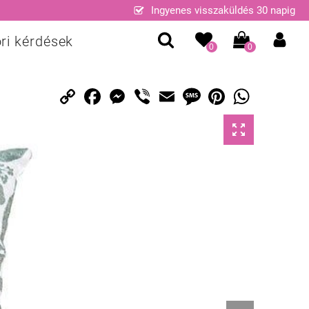
Ingyenes visszaküldés 30 napig
ri kérdések
0
0
Copy
Facebook
Messenger
Viber
Email
Message
Pinterest
WhatsApp
Link