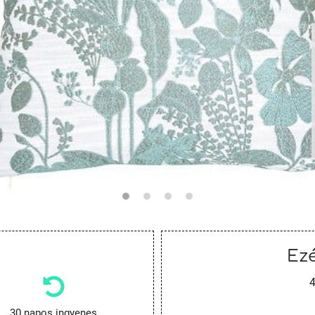
Ezé
4
30 napos ingyenes