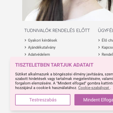
TUDNIVALÓK RENDELÉS ELŐTT
ÜGYFÉ
Gyakori kérdések
Élő ch
Ajándékutalvány
Kapcso
Adatvédelem
Rende
Általános Szerződési Feltételek
Termék
TISZTELETBEN TARTJUK ADATAIT
Fióko
Sütiket alkalmazunk a böngészési élmény javítására, sze
szabott hirdetések vagy tartalmak megjelenítésére, valami
forgalom elemzésére. A "Mindent elfogad" gombra kattint
hozzájárul a cookie-k használatához.
Cookie-szabályzat
.
Made with ❤ in Budapest.
Impresszum
Testreszabás
Mindent Elfog