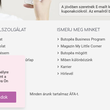
A jövőben szeretnék E-mailt k
kuponakciókról. Az emailről b
LSZOLGÁLAT
ISMERJ MEG MINKET
at
Butopêa Business Program
lat
Magazin My Little Corner
lésem
Butopêa mögött
 visszaküldési űrlap
Miben különbözünk
m
Karrier
mélyre
Hírlevél
nt a
va Ön
Minden árunk tartalmaz ÁFA-t.
adok