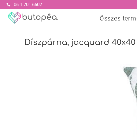
06 1 701 6602
Összes term
Díszpárna, jacquard 40x4