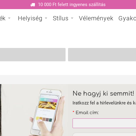
10 000 Ft felett ingyenes szállítás
ék
Helyiség
Stílus
Vélemények
Gyako
Ne hagyj ki semmit!
Iratkozz fel a hírlevelünkre és k
*
Email cím: