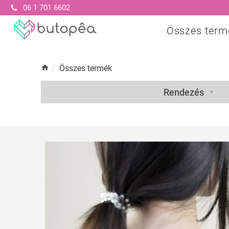
06 1 701 6602
Összes term
/
Összes termék
Rendezés