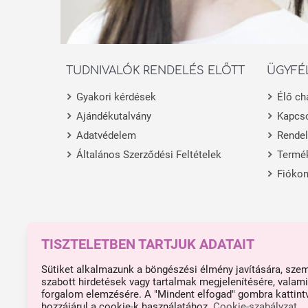
TUDNIVALÓK RENDELÉS ELŐTT
ÜGYFÉ
Gyakori kérdések
Élő ch
Ajándékutalvány
Kapcso
Adatvédelem
Rende
Általános Szerződési Feltételek
Termék
Fióko
TISZTELETBEN TARTJUK ADATAIT
Made with ❤ in Budapest.
Impresszum
Sütiket alkalmazunk a böngészési élmény javítására, sze
szabott hirdetések vagy tartalmak megjelenítésére, valami
forgalom elemzésére. A "Mindent elfogad" gombra kattint
hozzájárul a cookie-k használatához.
Cookie-szabályzat
.