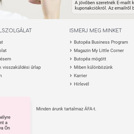
A jövőben szeretnék E-mailt k
kuponakciókról. Az emailről b
LSZOLGÁLAT
ISMERJ MEG MINKET
at
Butopêa Business Program
lat
Magazin My Little Corner
lésem
Butopêa mögött
 visszaküldési űrlap
Miben különbözünk
m
Karrier
Hírlevél
Minden árunk tartalmaz ÁFA-t.
mélyre
nt a
va Ön