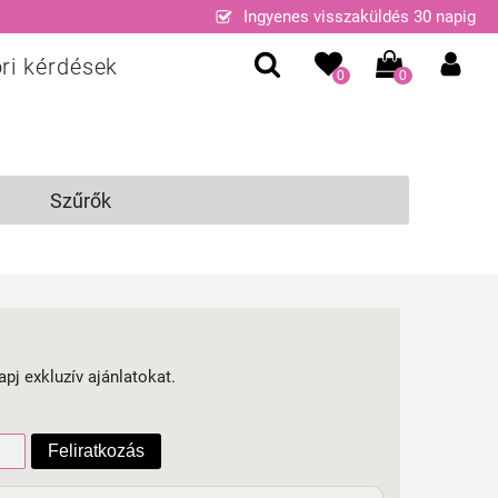
Ingyenes visszaküldés 30 napig
ri kérdések
0
0
Szűrők
apj exkluzív ajánlatokat.
Feliratkozás