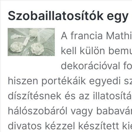
Szobaillatosítók egy
A francia Math
kell külön bem
dekorációval f
hiszen portékáik egyedi 
díszítésnek és az illatosí
hálószobáról vagy babaváró 
divatos kézzel készített 