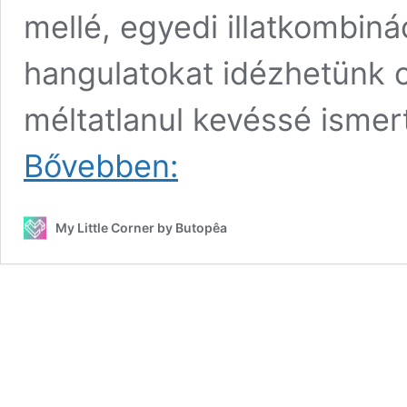
mellé, egyedi illatkombiná
hangulatokat idézhetünk
méltatlanul kevéssé ismer
Szobaillatosítók
Bővebben:
egy
kicsit
másképp
My Little Corner by Butopêa